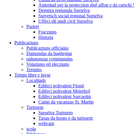
Autoritad per la protecziun digl affon e da carschi
Dertgira regiunala Surselva
Survetsch social regiunal Surselva
Uffeci dil stadi civil Surselva
Purtret
Fracziuns
Historia
Publicaziuns
Publicaziuns ufficialas
Damondas da baghegiar
radunonzas communalas
Votaziuns ed elecziuns
Termins
Temps liber e lavur
Localitads
Edifeci polivalent Flond
Edifeci polivalent Meierhof
Edifeci polivalent Surcuolm
Camp da vacanzas St. Martin
Turissem
Surselva Turissem
Taxas da hosps e da turissem
webcam
scola