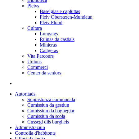
Biblioteca
Pleivs
Baselgias e capluttas
Pleiv Obersaxen-Mundaun
Pleiv Flond
Cultura
Lungatgs
Ruinas da castials
Minieras
Caltgeras
Vita Parcours
Uniuns
Commerci
Center da seniors
Autoritads
Suprastonza communala
Cumissiun da gestiun
Cumissiun da baghegiar
Cumissiun da scola
Cussegl dils burgheis
Administraziun
Controlla d'habitonts
Uffeci da taglia