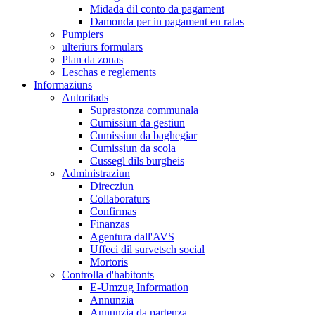
Midada dil conto da pagament
Damonda per in pagament en ratas
Pumpiers
ulteriurs formulars
Plan da zonas
Leschas e reglements
Informaziuns
Autoritads
Suprastonza communala
Cumissiun da gestiun
Cumissiun da baghegiar
Cumissiun da scola
Cussegl dils burgheis
Administraziun
Direcziun
Collaboraturs
Confirmas
Finanzas
Agentura dall'AVS
Uffeci dil survetsch social
Mortoris
Controlla d'habitonts
E-Umzug Information
Annunzia
Annunzia da partenza