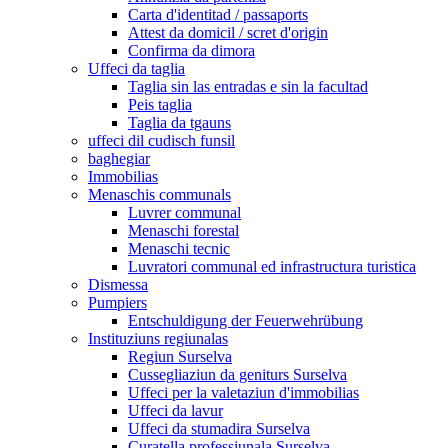
Carta d'identitad / passaports
Attest da domicil / scret d'origin
Confirma da dimora
Uffeci da taglia
Taglia sin las entradas e sin la facultad
Peis taglia
Taglia da tgauns
uffeci dil cudisch funsil
baghegiar
Immobilias
Menaschis communals
Luvrer communal
Menaschi forestal
Menaschi tecnic
Luvratori communal ed infrastructura turistica
Dismessa
Pumpiers
Entschuldigung der Feuerwehrübung
Instituziuns regiunalas
Regiun Surselva
Cussegliaziun da geniturs Surselva
Uffeci per la valetaziun d'immobilias
Uffeci da lavur
Uffeci da stumadira Surselva
Curatella professiunala Surselva