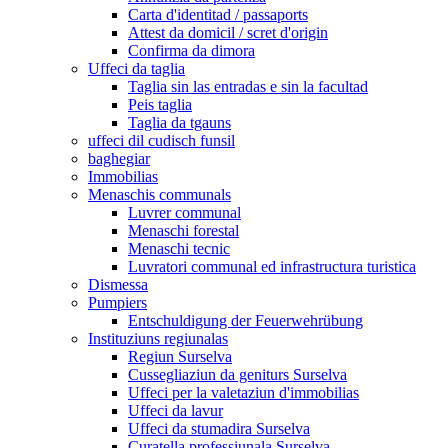
Carta d'identitad / passaports
Attest da domicil / scret d'origin
Confirma da dimora
Uffeci da taglia
Taglia sin las entradas e sin la facultad
Peis taglia
Taglia da tgauns
uffeci dil cudisch funsil
baghegiar
Immobilias
Menaschis communals
Luvrer communal
Menaschi forestal
Menaschi tecnic
Luvratori communal ed infrastructura turistica
Dismessa
Pumpiers
Entschuldigung der Feuerwehrübung
Instituziuns regiunalas
Regiun Surselva
Cussegliaziun da geniturs Surselva
Uffeci per la valetaziun d'immobilias
Uffeci da lavur
Uffeci da stumadira Surselva
Curatella professiunala Surselva