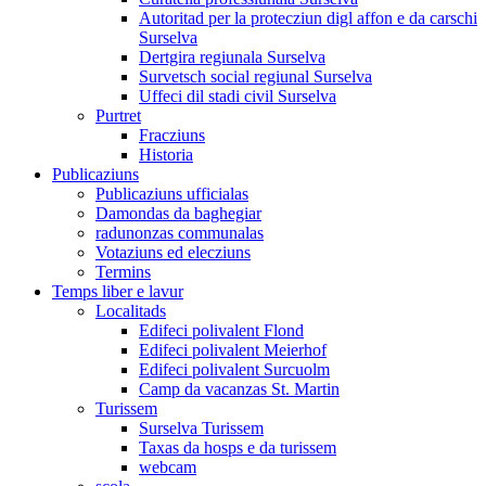
Autoritad per la protecziun digl affon e da carschi
Surselva
Dertgira regiunala Surselva
Survetsch social regiunal Surselva
Uffeci dil stadi civil Surselva
Purtret
Fracziuns
Historia
Publicaziuns
Publicaziuns ufficialas
Damondas da baghegiar
radunonzas communalas
Votaziuns ed elecziuns
Termins
Temps liber e lavur
Localitads
Edifeci polivalent Flond
Edifeci polivalent Meierhof
Edifeci polivalent Surcuolm
Camp da vacanzas St. Martin
Turissem
Surselva Turissem
Taxas da hosps e da turissem
webcam