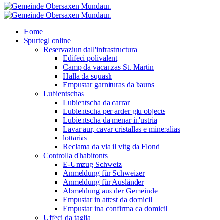
Home
Spurtegl online
Reservaziun dall'infrastructura
Edifeci polivalent
Camp da vacanzas St. Martin
Halla da squash
Empustar garnituras da bauns
Lubientschas
Lubientscha da carrar
Lubientscha per arder giu objects
Lubientscha da menar in'ustria
Lavar aur, cavar cristallas e mineralias
lottarias
Reclama da via il vitg da Flond
Controlla d'habitonts
E-Umzug Schweiz
Anmeldung für Schweizer
Anmeldung für Ausländer
Abmeldung aus der Gemeinde
Empustar in attest da domicil
Empustar ina confirma da domicil
Uffeci da taglia