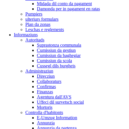
Midada dil conto da pagament
Damonda per in pagament en ratas
Pumpiers
ulteriurs formulars
Plan da zonas
Leschas e reglements
Informaziuns
Autoritads
Suprastonza communala
Cumissiun da gestiun
Cumissiun da baghegiar
Cumissiun da scola
Cussegl dils burgheis
Administraziun
Direcziun
Collaboraturs
Confirmas
Finanzas
Agentura dall'AVS
Uffeci dil survetsch social
Mortoris
Controlla d'habitonts
E-Umzug Information
Annunzia
Annunzia da partenza