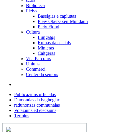
scola
Biblioteca
Pleivs
Baselgias e capluttas
Pleiv Obersaxen-Mundaun
Pleiv Flond
Cultura
Lungatgs
Ruinas da castials
Minieras
Caltgeras
Vita Parcours
Uniuns
Commerci
Center da seniors
Publicaziuns ufficialas
Damondas da baghegiar
radunonzas communalas
Votaziuns ed elecziuns
Termins