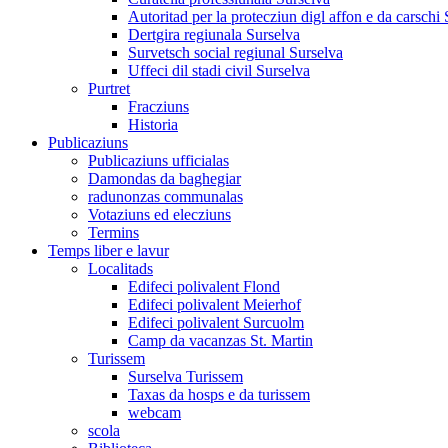
Autoritad per la protecziun digl affon e da carschi
Dertgira regiunala Surselva
Survetsch social regiunal Surselva
Uffeci dil stadi civil Surselva
Purtret
Fracziuns
Historia
Publicaziuns
Publicaziuns ufficialas
Damondas da baghegiar
radunonzas communalas
Votaziuns ed elecziuns
Termins
Temps liber e lavur
Localitads
Edifeci polivalent Flond
Edifeci polivalent Meierhof
Edifeci polivalent Surcuolm
Camp da vacanzas St. Martin
Turissem
Surselva Turissem
Taxas da hosps e da turissem
webcam
scola