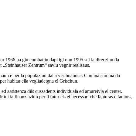
r 1966 ha giu cumbattiu dapi igl onn 1995 sut la direcziun da
ct „Steinhauser Zentrum“ saviu vegnir realisaus.
daziun e per la populaziun dalla vischnaunca. Cun ina summa da
per habitar ella vegliadetgna el Grischun.
a ed assistenza dils cussadents individuala ed amureivla el center.
 tut la finanziaziun per il futur eis ei necessari che fauturas e fauturs,