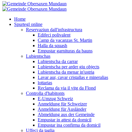
Home
Spurtegl online
Reservaziun dall'infrastructura
Edifeci polivalent
Camp da vacanzas St. Martin
Halla da squash
Empustar garnituras da bauns
Lubientschas
Lubientscha da carrar
Lubientscha per arder giu objects
Lubientscha da menar in'ustria
Lavar aur, cavar cristallas e mineralias
lottarias
Reclama da via il vitg da Flond
Controlla d'habitonts
E-Umzug Schweiz
Anmeldung für Schweizer
Anmeldung für Ausländer
Abmeldung aus der Gemeinde
Empustar in attest da domicil
Empustar ina confirma da domicil
Uffeci da taglia