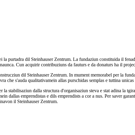
a purtadra dil Steinhauser Zentrum. La fundaziun constituida il fenadu
hnaunca. Cun acquirir contribuziuns da fauturs e da donaturs ha il proje
 construcziun dil Steinhauser Zentrum. In mument memorabel per la fun
vra che s'auda qualitativamein allas purschidas semplas e tuttina unicas 
 la stabilisaziun dalla structura d'organisaziun steva e stat adina la tgir
mein dallas emprendistas e dils emprendists a cor a nus. Per saver garantir
vinavon il Steinhauser Zentrum.