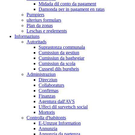
Midada dil conto da pagament
Damonda per in pagament en ratas
Pumpiers
ulteriurs formulars
Plan da zonas
Leschas e reglements
Informaziuns
Autoritads
Suprastonza communala
Cumissiun da gestiun
Cumissiun da baghegiar
Cumissiun da scola
Cussegl dils burgheis
Administraziun
Direcziun
Collaboraturs
Confirmas
Finanzas
Agentura dall'AVS
Uffeci dil survetsch social
Mortoris
Controlla d'habitonts
E-Umzug Information
Annunzia
Annunzia da partenza