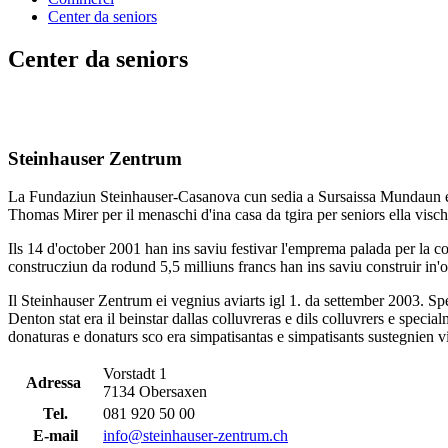
Center da seniors
Center da seniors
Steinhauser Zentrum
La Fundaziun Steinhauser-Casanova cun sedia a Sursaissa Mundaun ei l
Thomas Mirer per il menaschi d'ina casa da tgira per seniors ella visc
Ils 14 d'october 2001 han ins saviu festivar l'emprema palada per la
construcziun da rodund 5,5 milliuns francs han ins saviu construir in'o
Il Steinhauser Zentrum ei vegnius aviarts igl 1. da settember 2003. Sper
Denton stat era il beinstar dallas colluvreras e dils colluvrers e special
donaturas e donaturs sco era simpatisantas e simpatisants sustegnien 
Vorstadt 1
Adressa
7134 Obersaxen
Tel.
081 920 50 00
E-mail
info@steinhauser-zentrum.ch