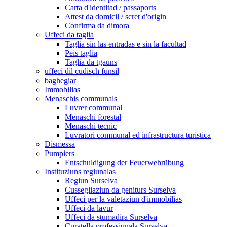
Carta d'identitad / passaports
Attest da domicil / scret d'origin
Confirma da dimora
Uffeci da taglia
Taglia sin las entradas e sin la facultad
Peis taglia
Taglia da tgauns
uffeci dil cudisch funsil
baghegiar
Immobilias
Menaschis communals
Luvrer communal
Menaschi forestal
Menaschi tecnic
Luvratori communal ed infrastructura turistica
Dismessa
Pumpiers
Entschuldigung der Feuerwehrübung
Instituziuns regiunalas
Regiun Surselva
Cussegliaziun da geniturs Surselva
Uffeci per la valetaziun d'immobilias
Uffeci da lavur
Uffeci da stumadira Surselva
Curatella professiunala Surselva