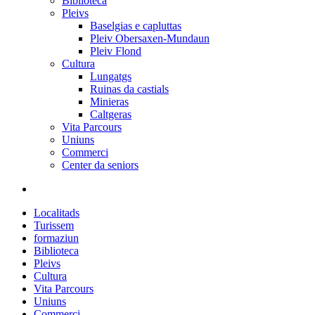
Biblioteca
Pleivs
Baselgias e capluttas
Pleiv Obersaxen-Mundaun
Pleiv Flond
Cultura
Lungatgs
Ruinas da castials
Minieras
Caltgeras
Vita Parcours
Uniuns
Commerci
Center da seniors
Localitads
Turissem
formaziun
Biblioteca
Pleivs
Cultura
Vita Parcours
Uniuns
Commerci