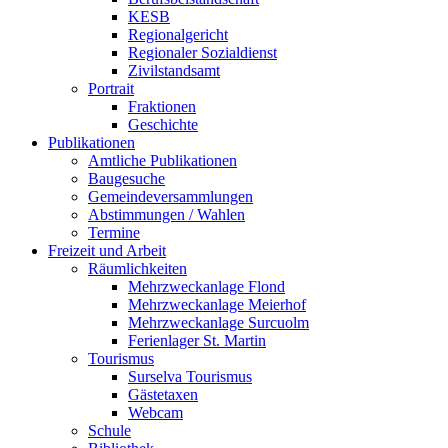
KESB
Regionalgericht
Regionaler Sozialdienst
Zivilstandsamt
Portrait
Fraktionen
Geschichte
Publikationen
Amtliche Publikationen
Baugesuche
Gemeindeversammlungen
Abstimmungen / Wahlen
Termine
Freizeit und Arbeit
Räumlichkeiten
Mehrzweckanlage Flond
Mehrzweckanlage Meierhof
Mehrzweckanlage Surcuolm
Ferienlager St. Martin
Tourismus
Surselva Tourismus
Gästetaxen
Webcam
Schule