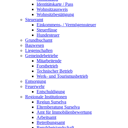
Identitätskarte / Pass
Wohnsitzausweis
Wohnsitzbestätigung
Steueramt
Einkommens- / Vermögenssteuer
Steuerfüsse
Hundesteuer
Grundbuchamt
Bauwesen
Liegenschaften
Gemeindebetriebe
Mitarbeitende
Forstbetrieb
Technischer Betrieb
Werk- und Tourismusbetrieb
Entsorgung
Feuerwehr
Entschuldigung
Regionale Institutionen
Regiun Surselva
Elternberatung Surselva
Amt für Immobilienbewertung
Arbeitsamt
Betreibungsamt
Berufsbeistandschaft