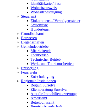
Identitätskarte / Pass
Wohnsitzausweis
Wohnsitzbestätigung
Steueramt
Einkommens- / Vermögenssteuer
Steuerfüsse
Hundesteuer
Grundbuchamt
Bauwesen
Liegenschaften
Gemeindebetriebe
Mitarbeitende
Forstbetrieb
Technischer Betrieb
Werk- und Tourismusbetrieb
Entsorgung
Feuerwehr
Entschuldigung
Regionale Institutionen
Regiun Surselva
Elternberatung Surselva
Amt für Immobilienbewertung
Arbeitsamt
Betreibungsamt
Berufsbeistandschaft