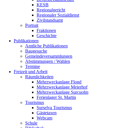
KESB
Regionalgericht
Regionaler Sozialdienst
Zivilstandsamt
Portrait
Fraktionen
Geschichte
Publikationen
Amtliche Publikationen
Baugesuche
Gemeindeversammlungen
Abstimmungen / Wahlen
Termine
Freizeit und Arbeit
Räumlichkeiten
Mehrzweckanlage Flond
Mehrzweckanlage Meierhof
Mehrzweckanlage Surcuolm
Ferienlager St. Martin
Tourismus
Surselva Tourismus
Gästetaxen
Webcam
Schule