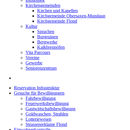
Bibliothek
Kirchengemeinden
Kirchen und Kapellen
Kirchgemeinde Obersaxen-Mundaun
Kirchgemeinde Flond
Kultur
Sprachen
Burgruinen
Bergwerke
Kalkbrennöfen
Vita Parcours
Vereine
Gewerbe
Seniorenzentrum
Reservation Infrastruktur
Gesuche für Bewilligungen
Fahrbewilligung
Feuerwerksbewilligung
Gastwirtschaftsbewilligung
Goldwaschen, Strahlen
Lotteriewesen
Strassenreklame Flond
Einwohnerkontrolle