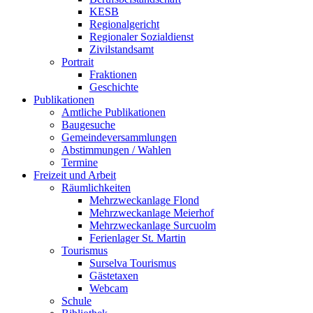
KESB
Regionalgericht
Regionaler Sozialdienst
Zivilstandsamt
Portrait
Fraktionen
Geschichte
Publikationen
Amtliche Publikationen
Baugesuche
Gemeindeversammlungen
Abstimmungen / Wahlen
Termine
Freizeit und Arbeit
Räumlichkeiten
Mehrzweckanlage Flond
Mehrzweckanlage Meierhof
Mehrzweckanlage Surcuolm
Ferienlager St. Martin
Tourismus
Surselva Tourismus
Gästetaxen
Webcam
Schule