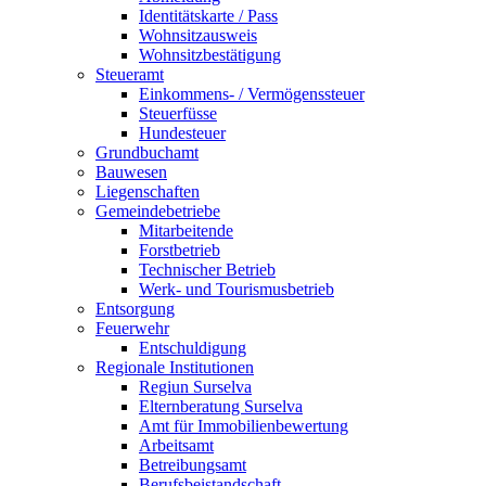
Identitätskarte / Pass
Wohnsitzausweis
Wohnsitzbestätigung
Steueramt
Einkommens- / Vermögenssteuer
Steuerfüsse
Hundesteuer
Grundbuchamt
Bauwesen
Liegenschaften
Gemeindebetriebe
Mitarbeitende
Forstbetrieb
Technischer Betrieb
Werk- und Tourismusbetrieb
Entsorgung
Feuerwehr
Entschuldigung
Regionale Institutionen
Regiun Surselva
Elternberatung Surselva
Amt für Immobilienbewertung
Arbeitsamt
Betreibungsamt
Berufsbeistandschaft