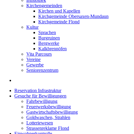
Bibliothek
Kirchengemeinden
Kirchen und Kapellen
Kirchgemeinde Obersaxen-Mundaun
Kirchgemeinde Flond
Kultur
Sprachen
Burgruinen
Bergwerke
Kalkbrennöfen
Vita Parcours
Vereine
Gewerbe
Seniorenzentrum
Reservation Infrastruktur
Gesuche für Bewilligungen
Fahrbewilligung
Feuerwerksbewilligung
Gastwirtschaftsbewilligung
Goldwaschen, Strahlen
Lotteriewesen
Strassenreklame Flond
Einwohnerkontrolle