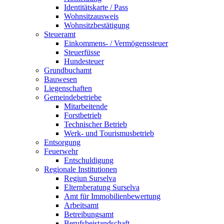
Identitätskarte / Pass
Wohnsitzausweis
Wohnsitzbestätigung
Steueramt
Einkommens- / Vermögenssteuer
Steuerfüsse
Hundesteuer
Grundbuchamt
Bauwesen
Liegenschaften
Gemeindebetriebe
Mitarbeitende
Forstbetrieb
Technischer Betrieb
Werk- und Tourismusbetrieb
Entsorgung
Feuerwehr
Entschuldigung
Regionale Institutionen
Regiun Surselva
Elternberatung Surselva
Amt für Immobilienbewertung
Arbeitsamt
Betreibungsamt
Berufsbeistandschaft