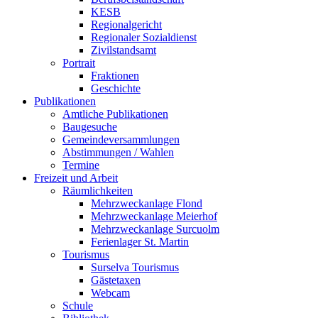
KESB
Regionalgericht
Regionaler Sozialdienst
Zivilstandsamt
Portrait
Fraktionen
Geschichte
Publikationen
Amtliche Publikationen
Baugesuche
Gemeindeversammlungen
Abstimmungen / Wahlen
Termine
Freizeit und Arbeit
Räumlichkeiten
Mehrzweckanlage Flond
Mehrzweckanlage Meierhof
Mehrzweckanlage Surcuolm
Ferienlager St. Martin
Tourismus
Surselva Tourismus
Gästetaxen
Webcam
Schule