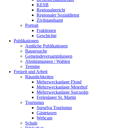
KESB
Regionalgericht
Regionaler Sozialdienst
Zivilstandsamt
Portrait
Fraktionen
Geschichte
Publikationen
Amtliche Publikationen
Baugesuche
Gemeindeversammlungen
Abstimmungen / Wahlen
Termine
Freizeit und Arbeit
Räumlichkeiten
Mehrzweckanlage Flond
Mehrzweckanlage Meierhof
Mehrzweckanlage Surcuolm
Ferienlager St. Martin
Tourismus
Surselva Tourismus
Gästetaxen
Webcam
Schule