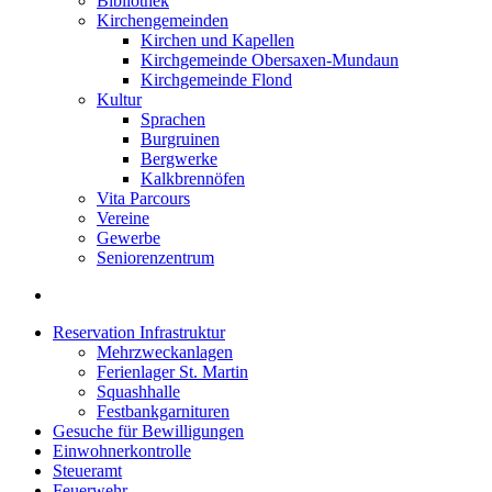
Bibliothek
Kirchengemeinden
Kirchen und Kapellen
Kirchgemeinde Obersaxen-Mundaun
Kirchgemeinde Flond
Kultur
Sprachen
Burgruinen
Bergwerke
Kalkbrennöfen
Vita Parcours
Vereine
Gewerbe
Seniorenzentrum
Reservation Infrastruktur
Mehrzweckanlagen
Ferienlager St. Martin
Squashhalle
Festbankgarnituren
Gesuche für Bewilligungen
Einwohnerkontrolle
Steueramt
Feuerwehr