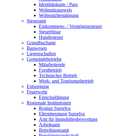
Identitätskarte / Pass
Wohnsitzausweis
Wohnsitzbestätigung
Steueramt
Einkommens- / Vermögenssteuer
Steuerfüsse
Hundesteuer
Grundbuchamt
Bauwesen
Liegenschaften
Gemeindebetriebe
Mitarbeitende
Forstbetrieb
Technischer Betrieb
Werk- und Tourismusbetrieb
Entsorgung
Feuerwehr
Entschuldigung
Regionale Institutionen
Regiun Surselva
Elternberatung Surselva
Amt für Immobilienbewertung
Arbeitsamt
Betreibungsamt
Berufsbeistandschaft