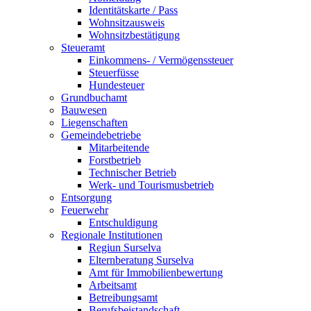
Identitätskarte / Pass
Wohnsitzausweis
Wohnsitzbestätigung
Steueramt
Einkommens- / Vermögenssteuer
Steuerfüsse
Hundesteuer
Grundbuchamt
Bauwesen
Liegenschaften
Gemeindebetriebe
Mitarbeitende
Forstbetrieb
Technischer Betrieb
Werk- und Tourismusbetrieb
Entsorgung
Feuerwehr
Entschuldigung
Regionale Institutionen
Regiun Surselva
Elternberatung Surselva
Amt für Immobilienbewertung
Arbeitsamt
Betreibungsamt
Berufsbeistandschaft