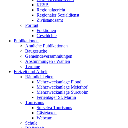
KESB
Regionalgericht
Regionaler Sozialdienst
Zivilstandsamt
Portrait
Fraktionen
Geschichte
Publikationen
Amtliche Publikationen
Baugesuche
Gemeindeversammlungen
Abstimmungen / Wahlen
Termine
Freizeit und Arbeit
Räumlichkeiten
Mehrzweckanlage Flond
Mehrzweckanlage Meierhof
Mehrzweckanlage Surcuolm
Ferienlager St. Martin
Tourismus
Surselva Tourismus
Gästetaxen
Webcam
Schule