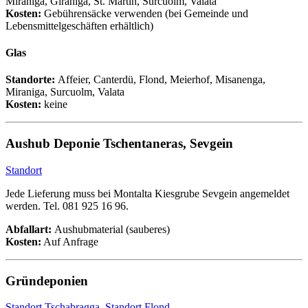
Miraniga, Giraniga, St. Martin, Surcuolm, Valata
Kosten:
Gebührensäcke verwenden (bei Gemeinde und
Lebensmittelgeschäften erhältlich)
Glas
Standorte:
Affeier, Canterdü, Flond, Meierhof, Misanenga,
Miraniga, Surcuolm, Valata
Kosten:
keine
Aushub Deponie Tschentaneras, Sevgein
Standort
Jede Lieferung muss bei Montalta Kiesgrube Sevgein angemeldet
werden. Tel. 081 925 16 96.
Abfallart:
Aushubmaterial (sauberes)
Kosten:
Auf Anfrage
Gründeponien
Standort Tschabragga
,
Standort Flond