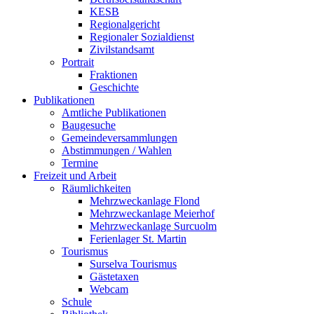
KESB
Regionalgericht
Regionaler Sozialdienst
Zivilstandsamt
Portrait
Fraktionen
Geschichte
Publikationen
Amtliche Publikationen
Baugesuche
Gemeindeversammlungen
Abstimmungen / Wahlen
Termine
Freizeit und Arbeit
Räumlichkeiten
Mehrzweckanlage Flond
Mehrzweckanlage Meierhof
Mehrzweckanlage Surcuolm
Ferienlager St. Martin
Tourismus
Surselva Tourismus
Gästetaxen
Webcam
Schule