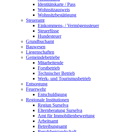
Identitätskarte / Pass
Wohnsitzausweis
Wohnsitzbestätigung
Steueramt
Einkommens- / Vermögenssteuer
Steuerfüsse
Hundesteuer
Grundbuchamt
Bauwesen
Liegenschaften
Gemeindebetriebe
Mitarbeitende
Forstbetrieb
Technischer Betrieb
Werk- und Tourismusbetrieb
Entsorgung
Feuerwehr
Entschuldigung
Regionale Institutionen
Regiun Surselva
Elternberatung Surselva
Amt für Immobilienbewertung
Arbeitsamt
Betreibungsamt
Berufsbeistandschaft