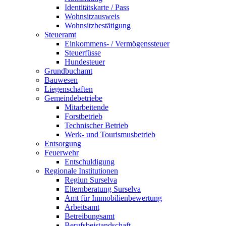
Identitätskarte / Pass
Wohnsitzausweis
Wohnsitzbestätigung
Steueramt
Einkommens- / Vermögenssteuer
Steuerfüsse
Hundesteuer
Grundbuchamt
Bauwesen
Liegenschaften
Gemeindebetriebe
Mitarbeitende
Forstbetrieb
Technischer Betrieb
Werk- und Tourismusbetrieb
Entsorgung
Feuerwehr
Entschuldigung
Regionale Institutionen
Regiun Surselva
Elternberatung Surselva
Amt für Immobilienbewertung
Arbeitsamt
Betreibungsamt
Berufsbeistandschaft