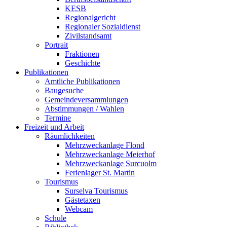
KESB
Regionalgericht
Regionaler Sozialdienst
Zivilstandsamt
Portrait
Fraktionen
Geschichte
Publikationen
Amtliche Publikationen
Baugesuche
Gemeindeversammlungen
Abstimmungen / Wahlen
Termine
Freizeit und Arbeit
Räumlichkeiten
Mehrzweckanlage Flond
Mehrzweckanlage Meierhof
Mehrzweckanlage Surcuolm
Ferienlager St. Martin
Tourismus
Surselva Tourismus
Gästetaxen
Webcam
Schule