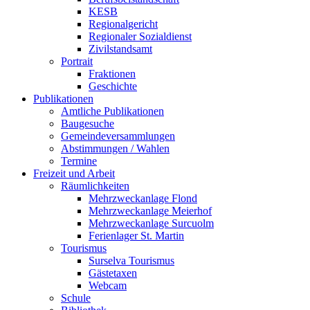
KESB
Regionalgericht
Regionaler Sozialdienst
Zivilstandsamt
Portrait
Fraktionen
Geschichte
Publikationen
Amtliche Publikationen
Baugesuche
Gemeindeversammlungen
Abstimmungen / Wahlen
Termine
Freizeit und Arbeit
Räumlichkeiten
Mehrzweckanlage Flond
Mehrzweckanlage Meierhof
Mehrzweckanlage Surcuolm
Ferienlager St. Martin
Tourismus
Surselva Tourismus
Gästetaxen
Webcam
Schule