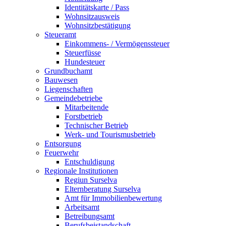
Identitätskarte / Pass
Wohnsitzausweis
Wohnsitzbestätigung
Steueramt
Einkommens- / Vermögenssteuer
Steuerfüsse
Hundesteuer
Grundbuchamt
Bauwesen
Liegenschaften
Gemeindebetriebe
Mitarbeitende
Forstbetrieb
Technischer Betrieb
Werk- und Tourismusbetrieb
Entsorgung
Feuerwehr
Entschuldigung
Regionale Institutionen
Regiun Surselva
Elternberatung Surselva
Amt für Immobilienbewertung
Arbeitsamt
Betreibungsamt
Berufsbeistandschaft