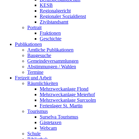
KESB
Regionalgericht
Regionaler Sozialdienst
Zivilstandsamt
Portrait
Fraktionen
Geschichte
Publikationen
Amtliche Publikationen
Baugesuche
Gemeindeversammlungen
Abstimmungen / Wahlen
Termine
Freizeit und Arbeit
Räumlichkeiten
Mehrzweckanlage Flond
Mehrzweckanlage Meierhof
Mehrzweckanlage Surcuolm
Ferienlager St. Martin
Tourismus
Surselva Tourismus
Gästetaxen
Webcam
Schule