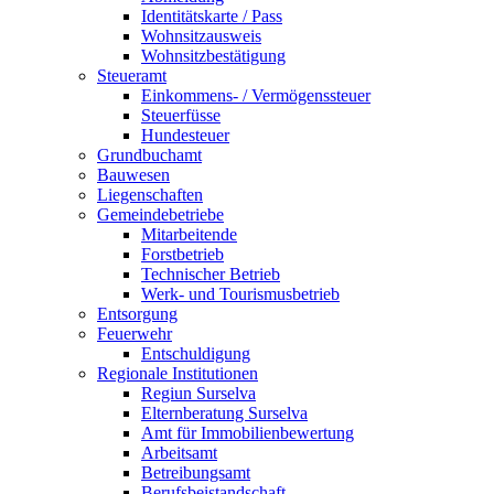
Identitätskarte / Pass
Wohnsitzausweis
Wohnsitzbestätigung
Steueramt
Einkommens- / Vermögenssteuer
Steuerfüsse
Hundesteuer
Grundbuchamt
Bauwesen
Liegenschaften
Gemeindebetriebe
Mitarbeitende
Forstbetrieb
Technischer Betrieb
Werk- und Tourismusbetrieb
Entsorgung
Feuerwehr
Entschuldigung
Regionale Institutionen
Regiun Surselva
Elternberatung Surselva
Amt für Immobilienbewertung
Arbeitsamt
Betreibungsamt
Berufsbeistandschaft