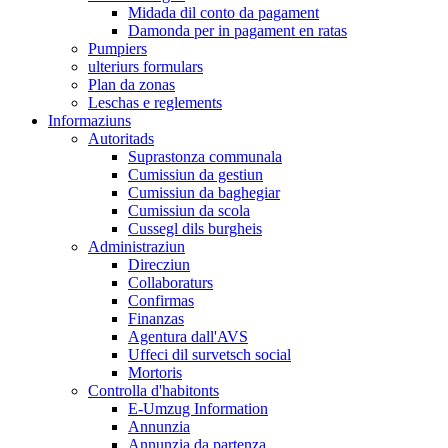
Midada dil conto da pagament
Damonda per in pagament en ratas
Pumpiers
ulteriurs formulars
Plan da zonas
Leschas e reglements
Informaziuns
Autoritads
Suprastonza communala
Cumissiun da gestiun
Cumissiun da baghegiar
Cumissiun da scola
Cussegl dils burgheis
Administraziun
Direcziun
Collaboraturs
Confirmas
Finanzas
Agentura dall'AVS
Uffeci dil survetsch social
Mortoris
Controlla d'habitonts
E-Umzug Information
Annunzia
Annunzia da partenza