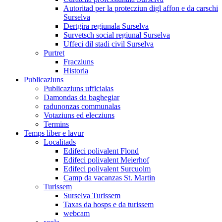
Autoritad per la protecziun digl affon e da carschi
Surselva
Dertgira regiunala Surselva
Survetsch social regiunal Surselva
Uffeci dil stadi civil Surselva
Purtret
Fracziuns
Historia
Publicaziuns
Publicaziuns ufficialas
Damondas da baghegiar
radunonzas communalas
Votaziuns ed elecziuns
Termins
Temps liber e lavur
Localitads
Edifeci polivalent Flond
Edifeci polivalent Meierhof
Edifeci polivalent Surcuolm
Camp da vacanzas St. Martin
Turissem
Surselva Turissem
Taxas da hosps e da turissem
webcam