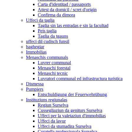
Carta d'identitad / passaports
Attest da domicil / scret d'origin
Confirma da dimora
Uffeci da taglia
Taglia sin las entradas e sin la facultad
Peis taglia
Taglia da tgauns
uffeci dil cudisch funsil
baghegiar
Immobilias
Menaschis communals
Luvrer communal
Menaschi forestal
Menaschi tecnic
Luvratori communal ed infrastructura turistica
Dismessa
Pumpiers
Entschuldigung der Feuerwehrübung
Instituziuns regiunalas
Regiun Surselva
Cussegliaziun da geniturs Surselva
Uffeci per la valetaziun d'immobilias
Uffeci da lavur
Uffeci da stumadira Surselva
Curatella professiunala Surselva