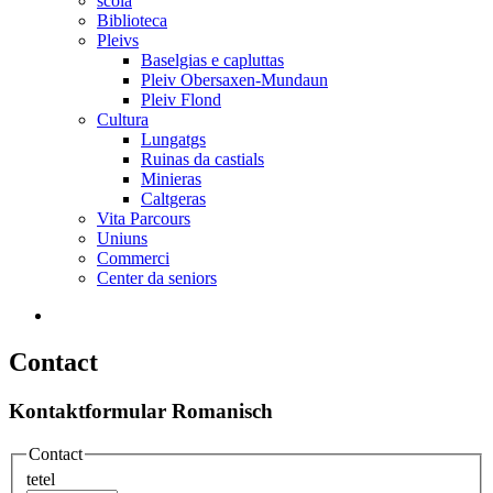
scola
Biblioteca
Pleivs
Baselgias e capluttas
Pleiv Obersaxen-Mundaun
Pleiv Flond
Cultura
Lungatgs
Ruinas da castials
Minieras
Caltgeras
Vita Parcours
Uniuns
Commerci
Center da seniors
Contact
Kontaktformular Romanisch
Contact
tetel