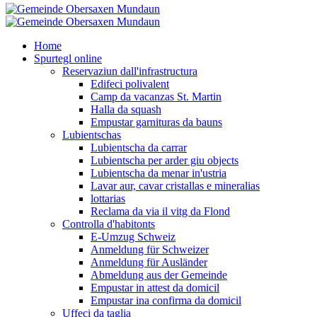
Home
Spurtegl online
Reservaziun dall'infrastructura
Edifeci polivalent
Camp da vacanzas St. Martin
Halla da squash
Empustar garnituras da bauns
Lubientschas
Lubientscha da carrar
Lubientscha per arder giu objects
Lubientscha da menar in'ustria
Lavar aur, cavar cristallas e mineralias
lottarias
Reclama da via il vitg da Flond
Controlla d'habitonts
E-Umzug Schweiz
Anmeldung für Schweizer
Anmeldung für Ausländer
Abmeldung aus der Gemeinde
Empustar in attest da domicil
Empustar ina confirma da domicil
Uffeci da taglia