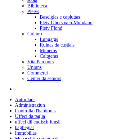
scola
Biblioteca
Pleivs
Baselgias e capluttas
Pleiv Obersaxen-Mundaun
Pleiv Flond
Cultura
Lungatgs
Ruinas da castials
Minieras
Caltgeras
Vita Parcours
Uniuns
Commerci
Center da seniors
Autoritads
Administraziun
Controlla d'habitonts
Uffeci da taglia
uffeci dil cudisch funsil
baghegiar
Immobilias
Menaschis communals