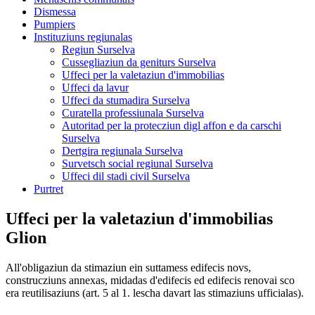
Dismessa
Pumpiers
Instituziuns regiunalas
Regiun Surselva
Cussegliaziun da geniturs Surselva
Uffeci per la valetaziun d'immobilias
Uffeci da lavur
Uffeci da stumadira Surselva
Curatella professiunala Surselva
Autoritad per la protecziun digl affon e da carschi
Surselva
Dertgira regiunala Surselva
Survetsch social regiunal Surselva
Uffeci dil stadi civil Surselva
Purtret
Uffeci per la valetaziun d'immobilias
Glion
All'obligaziun da stimaziun ein suttamess edifecis novs,
construcziuns annexas, midadas d'edifecis ed edifecis renovai sco
era reutilisaziuns (art. 5 al 1. lescha davart las stimaziuns ufficialas).