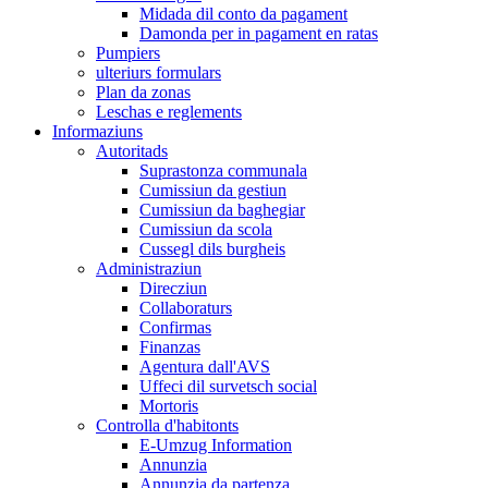
Midada dil conto da pagament
Damonda per in pagament en ratas
Pumpiers
ulteriurs formulars
Plan da zonas
Leschas e reglements
Informaziuns
Autoritads
Suprastonza communala
Cumissiun da gestiun
Cumissiun da baghegiar
Cumissiun da scola
Cussegl dils burgheis
Administraziun
Direcziun
Collaboraturs
Confirmas
Finanzas
Agentura dall'AVS
Uffeci dil survetsch social
Mortoris
Controlla d'habitonts
E-Umzug Information
Annunzia
Annunzia da partenza