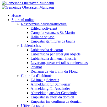
Home
Spurtegl online
Reservaziun dall'infrastructura
Edifeci polivalent
Camp da vacanzas St. Martin
Halla da squash
Empustar garnituras da bauns
Lubientschas
Lubientscha da carrar
Lubientscha per arder giu objects
Lubientscha da menar in'ustria
Lavar aur, cavar cristallas e mineralias
lottarias
Reclama da via il vitg da Flond
Controlla d'habitonts
E-Umzug Schweiz
Anmeldung für Schweizer
Anmeldung für Ausländer
Abmeldung aus der Gemeinde
Empustar in attest da domicil
Empustar ina confirma da domicil
Uffeci da taglia