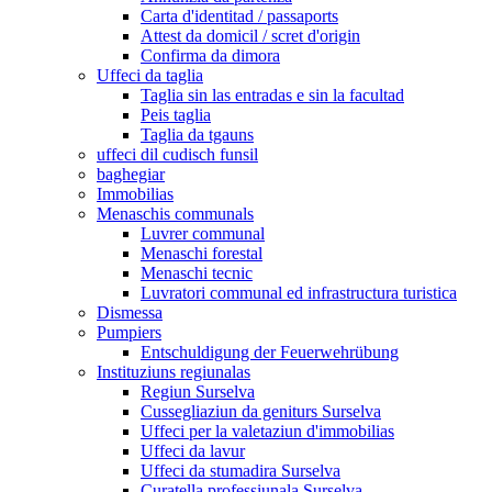
Carta d'identitad / passaports
Attest da domicil / scret d'origin
Confirma da dimora
Uffeci da taglia
Taglia sin las entradas e sin la facultad
Peis taglia
Taglia da tgauns
uffeci dil cudisch funsil
baghegiar
Immobilias
Menaschis communals
Luvrer communal
Menaschi forestal
Menaschi tecnic
Luvratori communal ed infrastructura turistica
Dismessa
Pumpiers
Entschuldigung der Feuerwehrübung
Instituziuns regiunalas
Regiun Surselva
Cussegliaziun da geniturs Surselva
Uffeci per la valetaziun d'immobilias
Uffeci da lavur
Uffeci da stumadira Surselva
Curatella professiunala Surselva