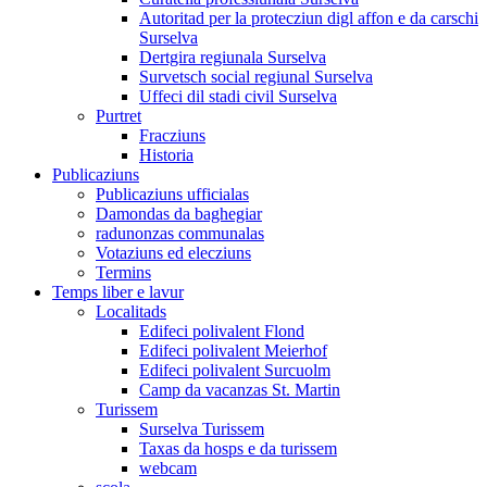
Autoritad per la protecziun digl affon e da carschi
Surselva
Dertgira regiunala Surselva
Survetsch social regiunal Surselva
Uffeci dil stadi civil Surselva
Purtret
Fracziuns
Historia
Publicaziuns
Publicaziuns ufficialas
Damondas da baghegiar
radunonzas communalas
Votaziuns ed elecziuns
Termins
Temps liber e lavur
Localitads
Edifeci polivalent Flond
Edifeci polivalent Meierhof
Edifeci polivalent Surcuolm
Camp da vacanzas St. Martin
Turissem
Surselva Turissem
Taxas da hosps e da turissem
webcam