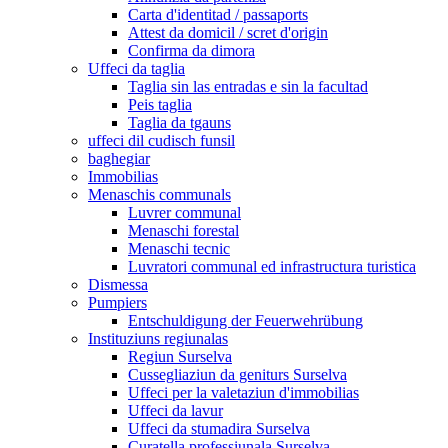
Carta d'identitad / passaports
Attest da domicil / scret d'origin
Confirma da dimora
Uffeci da taglia
Taglia sin las entradas e sin la facultad
Peis taglia
Taglia da tgauns
uffeci dil cudisch funsil
baghegiar
Immobilias
Menaschis communals
Luvrer communal
Menaschi forestal
Menaschi tecnic
Luvratori communal ed infrastructura turistica
Dismessa
Pumpiers
Entschuldigung der Feuerwehrübung
Instituziuns regiunalas
Regiun Surselva
Cussegliaziun da geniturs Surselva
Uffeci per la valetaziun d'immobilias
Uffeci da lavur
Uffeci da stumadira Surselva
Curatella professiunala Surselva