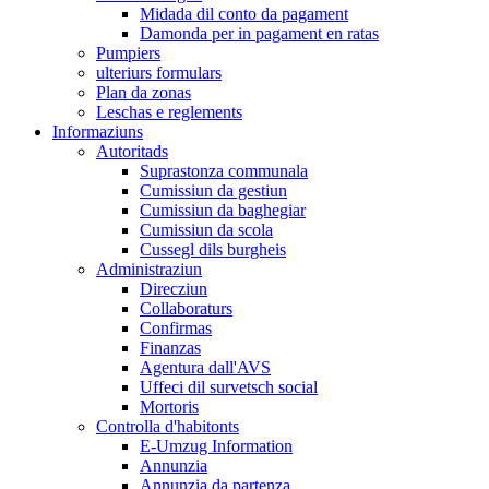
Midada dil conto da pagament
Damonda per in pagament en ratas
Pumpiers
ulteriurs formulars
Plan da zonas
Leschas e reglements
Informaziuns
Autoritads
Suprastonza communala
Cumissiun da gestiun
Cumissiun da baghegiar
Cumissiun da scola
Cussegl dils burgheis
Administraziun
Direcziun
Collaboraturs
Confirmas
Finanzas
Agentura dall'AVS
Uffeci dil survetsch social
Mortoris
Controlla d'habitonts
E-Umzug Information
Annunzia
Annunzia da partenza