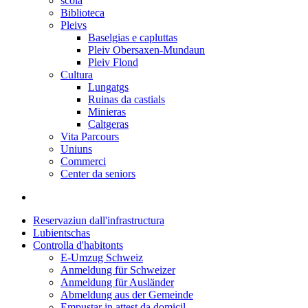
scola
Biblioteca
Pleivs
Baselgias e capluttas
Pleiv Obersaxen-Mundaun
Pleiv Flond
Cultura
Lungatgs
Ruinas da castials
Minieras
Caltgeras
Vita Parcours
Uniuns
Commerci
Center da seniors
Reservaziun dall'infrastructura
Lubientschas
Controlla d'habitonts
E-Umzug Schweiz
Anmeldung für Schweizer
Anmeldung für Ausländer
Abmeldung aus der Gemeinde
Empustar in attest da domicil