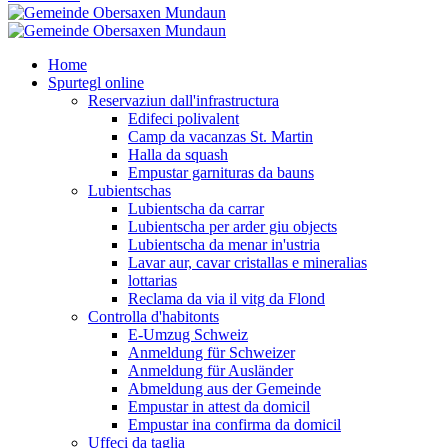
Home
Spurtegl online
Reservaziun dall'infrastructura
Edifeci polivalent
Camp da vacanzas St. Martin
Halla da squash
Empustar garnituras da bauns
Lubientschas
Lubientscha da carrar
Lubientscha per arder giu objects
Lubientscha da menar in'ustria
Lavar aur, cavar cristallas e mineralias
lottarias
Reclama da via il vitg da Flond
Controlla d'habitonts
E-Umzug Schweiz
Anmeldung für Schweizer
Anmeldung für Ausländer
Abmeldung aus der Gemeinde
Empustar in attest da domicil
Empustar ina confirma da domicil
Uffeci da taglia