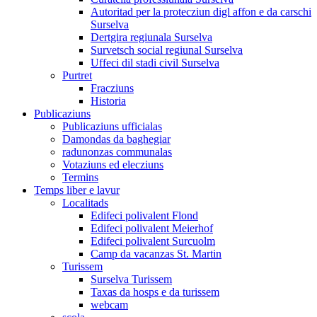
Autoritad per la protecziun digl affon e da carschi
Surselva
Dertgira regiunala Surselva
Survetsch social regiunal Surselva
Uffeci dil stadi civil Surselva
Purtret
Fracziuns
Historia
Publicaziuns
Publicaziuns ufficialas
Damondas da baghegiar
radunonzas communalas
Votaziuns ed elecziuns
Termins
Temps liber e lavur
Localitads
Edifeci polivalent Flond
Edifeci polivalent Meierhof
Edifeci polivalent Surcuolm
Camp da vacanzas St. Martin
Turissem
Surselva Turissem
Taxas da hosps e da turissem
webcam