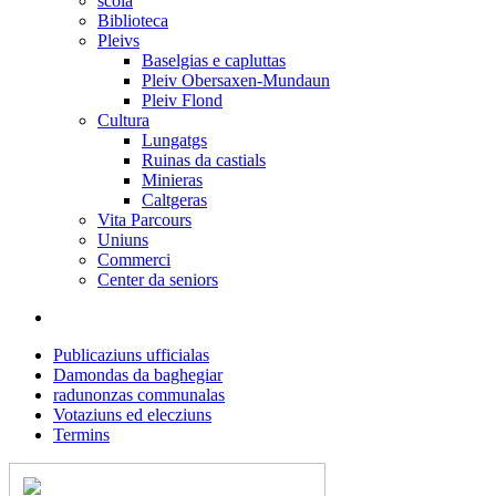
scola
Biblioteca
Pleivs
Baselgias e capluttas
Pleiv Obersaxen-Mundaun
Pleiv Flond
Cultura
Lungatgs
Ruinas da castials
Minieras
Caltgeras
Vita Parcours
Uniuns
Commerci
Center da seniors
Publicaziuns ufficialas
Damondas da baghegiar
radunonzas communalas
Votaziuns ed elecziuns
Termins