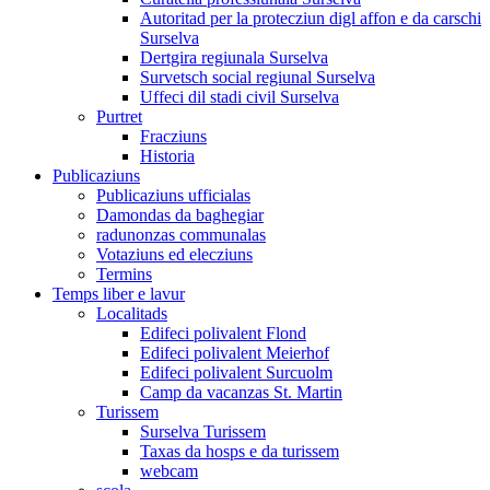
Autoritad per la protecziun digl affon e da carschi
Surselva
Dertgira regiunala Surselva
Survetsch social regiunal Surselva
Uffeci dil stadi civil Surselva
Purtret
Fracziuns
Historia
Publicaziuns
Publicaziuns ufficialas
Damondas da baghegiar
radunonzas communalas
Votaziuns ed elecziuns
Termins
Temps liber e lavur
Localitads
Edifeci polivalent Flond
Edifeci polivalent Meierhof
Edifeci polivalent Surcuolm
Camp da vacanzas St. Martin
Turissem
Surselva Turissem
Taxas da hosps e da turissem
webcam