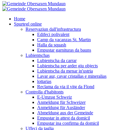
Home
Spurtegl online
Reservaziun dall'infrastructura
Edifeci polivalent
Camp da vacanzas St. Martin
Halla da squash
Empustar garnituras da bauns
Lubientschas
Lubientscha da carrar
Lubientscha per arder giu objects
Lubientscha da menar in'ustria
Lavar aur, cavar cristallas e mineralias
lottarias
Reclama da via il vitg da Flond
Controlla d'habitonts
E-Umzug Schweiz
Anmeldung für Schweizer
Anmeldung für Ausländer
Abmeldung aus der Gemeinde
Empustar in attest da domicil
Empustar ina confirma da domicil
Uffeci da taglia