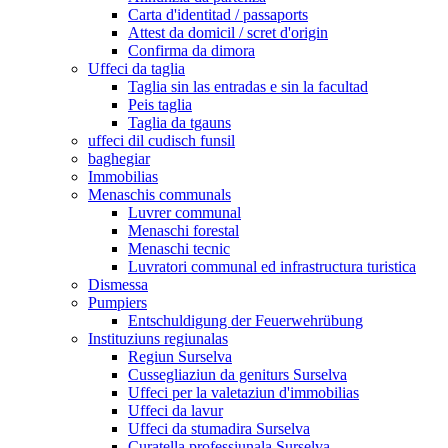
Carta d'identitad / passaports
Attest da domicil / scret d'origin
Confirma da dimora
Uffeci da taglia
Taglia sin las entradas e sin la facultad
Peis taglia
Taglia da tgauns
uffeci dil cudisch funsil
baghegiar
Immobilias
Menaschis communals
Luvrer communal
Menaschi forestal
Menaschi tecnic
Luvratori communal ed infrastructura turistica
Dismessa
Pumpiers
Entschuldigung der Feuerwehrübung
Instituziuns regiunalas
Regiun Surselva
Cussegliaziun da geniturs Surselva
Uffeci per la valetaziun d'immobilias
Uffeci da lavur
Uffeci da stumadira Surselva
Curatella professiunala Surselva