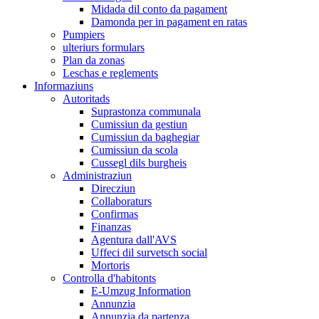
Midada dil conto da pagament
Damonda per in pagament en ratas
Pumpiers
ulteriurs formulars
Plan da zonas
Leschas e reglements
Informaziuns
Autoritads
Suprastonza communala
Cumissiun da gestiun
Cumissiun da baghegiar
Cumissiun da scola
Cussegl dils burgheis
Administraziun
Direcziun
Collaboraturs
Confirmas
Finanzas
Agentura dall'AVS
Uffeci dil survetsch social
Mortoris
Controlla d'habitonts
E-Umzug Information
Annunzia
Annunzia da partenza