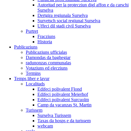
Autoritad per la protecziun digl affon e da carschi
Surselva
Dertgira regiunala Surselva
Survetsch social regiunal Surselva
Uffeci dil stadi civil Surselva
Purtret
Fracziuns
Historia
Publicaziuns
Publicaziuns ufficialas
Damondas da baghegiar
radunonzas communalas
Votaziuns ed elecziuns
Termins
Temps liber e lavur
Localitads
Edifeci polivalent Flond
Edifeci polivalent Meierhof
Edifeci polivalent Surcuolm
Camp da vacanzas St. Martin
Turissem
Surselva Turissem
Taxas da hosps e da turissem
webcam