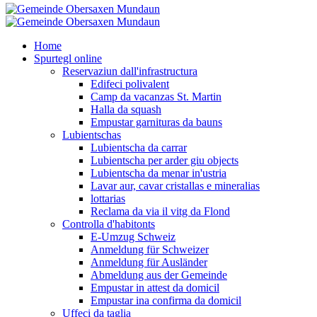
Home
Spurtegl online
Reservaziun dall'infrastructura
Edifeci polivalent
Camp da vacanzas St. Martin
Halla da squash
Empustar garnituras da bauns
Lubientschas
Lubientscha da carrar
Lubientscha per arder giu objects
Lubientscha da menar in'ustria
Lavar aur, cavar cristallas e mineralias
lottarias
Reclama da via il vitg da Flond
Controlla d'habitonts
E-Umzug Schweiz
Anmeldung für Schweizer
Anmeldung für Ausländer
Abmeldung aus der Gemeinde
Empustar in attest da domicil
Empustar ina confirma da domicil
Uffeci da taglia