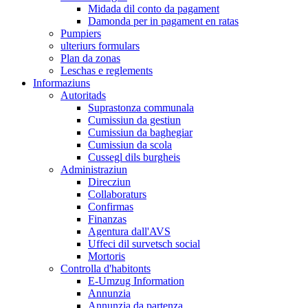
Midada dil conto da pagament
Damonda per in pagament en ratas
Pumpiers
ulteriurs formulars
Plan da zonas
Leschas e reglements
Informaziuns
Autoritads
Suprastonza communala
Cumissiun da gestiun
Cumissiun da baghegiar
Cumissiun da scola
Cussegl dils burgheis
Administraziun
Direcziun
Collaboraturs
Confirmas
Finanzas
Agentura dall'AVS
Uffeci dil survetsch social
Mortoris
Controlla d'habitonts
E-Umzug Information
Annunzia
Annunzia da partenza