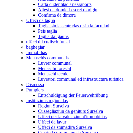
Carta d'identitad / passaports
Attest da domicil / scret d'origin
Confirma da dimora
Uffeci da taglia
Taglia sin las entradas e sin la facultad
Peis taglia
Taglia da tgauns
uffeci dil cudisch funsil
baghegiar
Immobilias
Menaschis communals
Luvrer communal
Menaschi forestal
Menaschi tecnic
Luvratori communal ed infrastructura turistica
Dismessa
Pumpiers
Entschuldigung der Feuerwehrübung
Instituziuns regiunalas
Regiun Surselva
Cussegliaziun da geniturs Surselva
Uffeci per la valetaziun d'immobilias
Uffeci da lavur
Uffeci da stumadira Surselva
Curatella professiunala Surselva