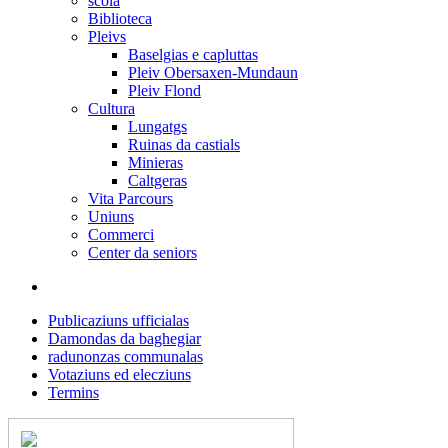
scola
Biblioteca
Pleivs
Baselgias e capluttas
Pleiv Obersaxen-Mundaun
Pleiv Flond
Cultura
Lungatgs
Ruinas da castials
Minieras
Caltgeras
Vita Parcours
Uniuns
Commerci
Center da seniors
Publicaziuns ufficialas
Damondas da baghegiar
radunonzas communalas
Votaziuns ed elecziuns
Termins