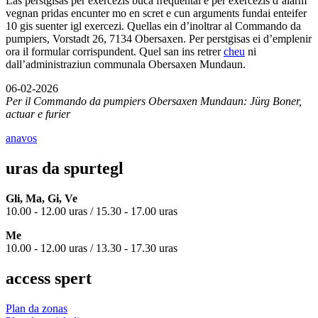
Las perstgisas per exercezis buca frequentai e per exercezis d’alarm
vegnan pridas encunter mo en scret e cun arguments fundai enteifer
10 gis suenter igl exercezi. Quellas ein d’inoltrar al Commando da
pumpiers, Vorstadt 26, 7134 Obersaxen. Per perstgisas ei d’emplenir
ora il formular corrispundent. Quel san ins retrer
cheu
ni
dall’administraziun communala Obersaxen Mundaun.
06-02-2026
Per il Commando da pumpiers Obersaxen Mundaun: Jürg Boner,
actuar e furier
anavos
uras da spurtegl
Gli, Ma, Gi, Ve
10.00 - 12.00 uras / 15.30 - 17.00 uras
Me
10.00 - 12.00 uras / 13.30 - 17.30 uras
access spert
Plan da zonas