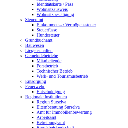
Identitätskarte / Pass
Wohnsitzausweis
Wohnsitzbestätigung
Steueramt
Einkommens- / Vermögenssteuer
Steuerfüsse
Hundesteuer
Grundbuchamt
Bauwesen
Liegenschaften
Gemeindebetriebe
Mitarbeitende
Forstbetrieb
Technischer Betrieb
Werk- und Tourismusbetrieb
Entsorgung
Feuerwehr
Entschuldigung
Regionale Institutionen
Regiun Surselva
Elternberatung Surselva
Amt für Immobilienbewertung
Arbeitsamt
Betreibungsamt
Berufsbeistandschaft