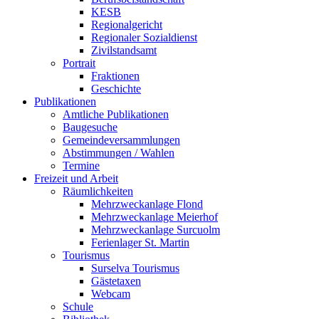
KESB
Regionalgericht
Regionaler Sozialdienst
Zivilstandsamt
Portrait
Fraktionen
Geschichte
Publikationen
Amtliche Publikationen
Baugesuche
Gemeindeversammlungen
Abstimmungen / Wahlen
Termine
Freizeit und Arbeit
Räumlichkeiten
Mehrzweckanlage Flond
Mehrzweckanlage Meierhof
Mehrzweckanlage Surcuolm
Ferienlager St. Martin
Tourismus
Surselva Tourismus
Gästetaxen
Webcam
Schule