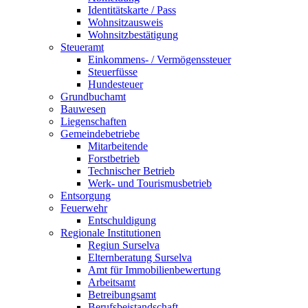
Identitätskarte / Pass
Wohnsitzausweis
Wohnsitzbestätigung
Steueramt
Einkommens- / Vermögenssteuer
Steuerfüsse
Hundesteuer
Grundbuchamt
Bauwesen
Liegenschaften
Gemeindebetriebe
Mitarbeitende
Forstbetrieb
Technischer Betrieb
Werk- und Tourismusbetrieb
Entsorgung
Feuerwehr
Entschuldigung
Regionale Institutionen
Regiun Surselva
Elternberatung Surselva
Amt für Immobilienbewertung
Arbeitsamt
Betreibungsamt
Berufsbeistandschaft