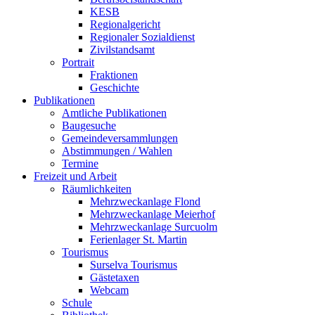
KESB
Regionalgericht
Regionaler Sozialdienst
Zivilstandsamt
Portrait
Fraktionen
Geschichte
Publikationen
Amtliche Publikationen
Baugesuche
Gemeindeversammlungen
Abstimmungen / Wahlen
Termine
Freizeit und Arbeit
Räumlichkeiten
Mehrzweckanlage Flond
Mehrzweckanlage Meierhof
Mehrzweckanlage Surcuolm
Ferienlager St. Martin
Tourismus
Surselva Tourismus
Gästetaxen
Webcam
Schule